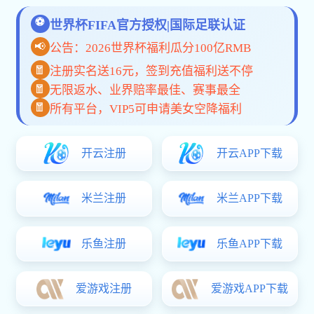
关于我们
彩神v首页登录 是面向全球体育爱好者的综合服务平台，致力于
打造一个集数据服务、赛事直播与移动体验于一体的专业生态系
统。团队成员拥有丰富的行业背景，平台以稳定性与高可用性著
称，持续为用户提供高质量内容与技术保障。
平台安全稳定
架构采用多节点部署与智能容错机制，全面提升彩神V
首页-追求健康(中国)的访问速度与数据完整性，支持多
设备并发操作。
全球化运营体系
支持多语言界面及本地支付系统，服务覆盖东南亚、欧
美等区域，打造更贴近用户需求的本地化体验。
7x24小时服务支持