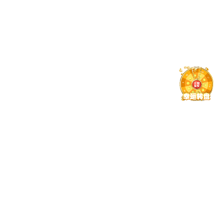
来自各方玩家的评价“弹”了出来
每条评论都对应一份信任，覆盖平台各个维度的真实体验。
【更新快】
每场比赛的进度、比分、数据都能及时同步，彩神v首页登
录 确实在这方面很可靠。
【系统稳】
用了快两年，几乎没遇到系统崩溃或加载失败的情况，后台
做得稳才有信心继续用。