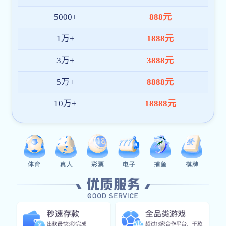
实时数据概览
彩神V首页-追求健康(中国)依托自主研发的实时监控系统，
持续追踪每场赛事数据、用户访问行为及平台各环节运转状
态。
全球赛事覆盖率
98%
数据处理实时性
95%
用户请求响应率
99.9%