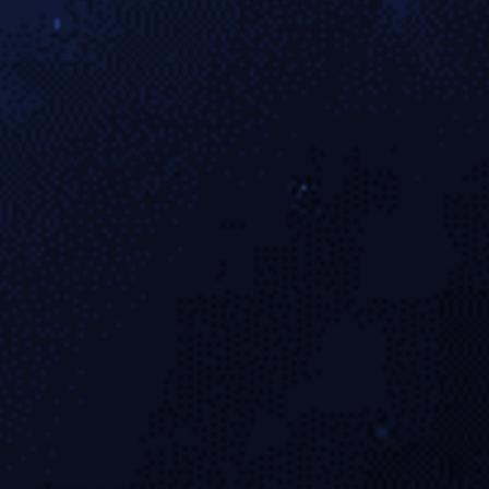
保护，力求为用户
异常防控层
AI监控
风控预警
系统实时分析登录频率、操作路径等指标，提前
发现可疑行为并及时响应。