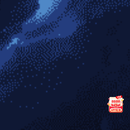
互动内容
提供多种媒体形式如图文、短视频、集锦回顾，
提升彩神v首页登录 的平台使用粘性与用户参与
感。