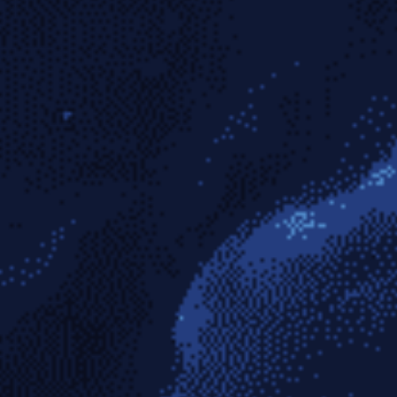
赛事专题
整合重要赛事专题页、球队档案与图文集锦，适
合深入了解比赛背景与阵容走势。