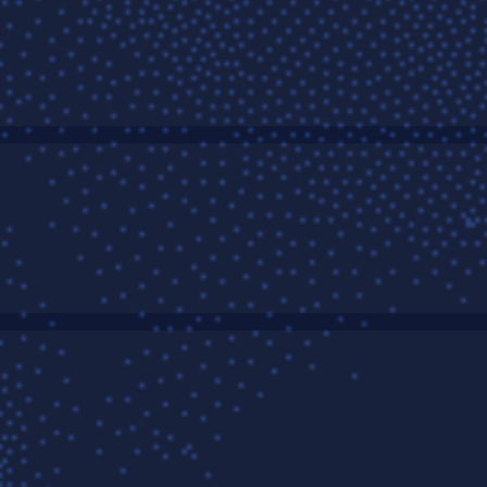
v首页登录 · 值得信赖的体育数
构建一个以赛事内容、数据服务与智能分析为核心的数字生态平
。平台以稳定技术架构和合规体系赢得市场认可，深受彩神V首页
爱。
以信任构建口碑
数据传输流程，通过部署
所有服务均基于合规化机
问与高并发下的稳定运行，全
致力于构建高可信度生态