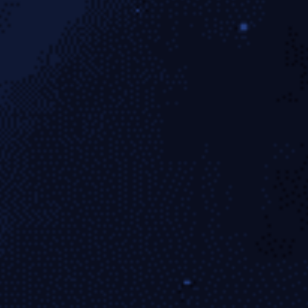
彩神v首页登录 · 应用版本更新日
每一次更新，都是为提供更高效、更沉浸式的赛事体验而前行。
的性能压力。
配主流网络环境。
快速回放。