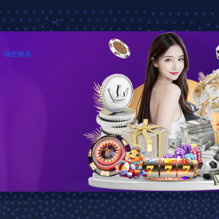
全天更新 ·
彩
步
无论您身在何处，
彩神v首页
的观赛体验。
下载客户端
网页