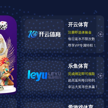
App
公司
体育
注册入口
简介
新闻
神v首页登录
赛事实时同
登录APP
为您带来高速、高清、稳定
端访问