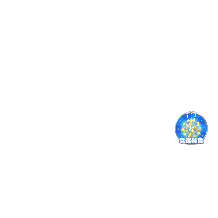
修斯和罗德里戈等，他们凭借出色的技术和稳定的发
挥获得了一定认可。这些年轻球员正处于职业生涯上
升期，有着更强烈求胜欲望和良好的竞技状态。因
此，当内马尔被再次召回国家队时，不少人开始质疑
这种选择是否明智，尤其是在考量到新老交替的重要
性时。
此外，一些分析人士指出，将历史表现与当前状态简
单地对应是不够全面的。虽然过去成就显赫，但如今
足球环境变化迅速，对速度、体能要求越来越高。如
果不能适应这种变化，即便是传奇人物也面临挑战。
因此，在评估内马尔入选时，需要综合考虑其当下对
球队贡献及战术适应性，而不仅仅停留于昔日光环之
上。