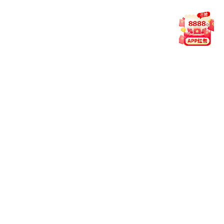
4、对亚洲足球未来影响
作为新时代青年球员中的佼佼者，胡桑诺夫所取得的
一切成就，无疑为其他年轻运动员树立了榜样。他用
自身经历证明，只要努力拼搏，就有可能实现梦想。
这种积极向上的态度，将激励更多年轻人投身于足球
事业，有望培养出更多优秀的人才，提高整个地区足
球水平。
同时，他所代表的新生代力量也改变着国际社会对于
亚洲足球的看法。从传统意义上讲，亚洲球队往往被
认为技术水平较低，但随着像胡桑诺夫这样的优秀球
员崭露头角，人们开始重视并尊重来自这个地区的新
兴力量。这无疑为未来更多人才走向国际舞台铺平道
路，也提升亚足联各项赛事的重要性。