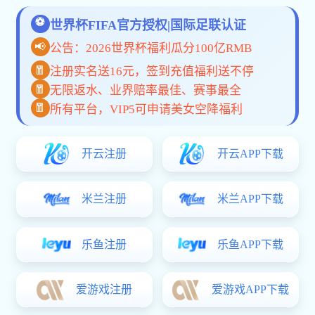
谢晋在决赛舞台渴望冠军输掉后坚
定信念重回巅峰