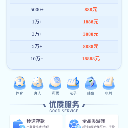
1、对胜利的渴望
作为一名优秀的选手，谢晋在比赛之前就已经明确了
自己的目标，那就是赢得冠军。他深知，这不仅仅是
一项荣誉，更是对自己努力和付出的最好证明。在训
练期间，他不断地挑战自我，超越极限，只为站上那
个属于胜者的位置。
每一次训练都充满了艰辛与汗水，谢晋始终保持着高
昂的斗志。他相信，只有经过无数次磨砺和坚持，才
能拥有登顶舞台的一天。这种渴望驱动着他，在每一
次失败后都能迅速调整状态，再次迎接新的挑战。
然而，仅有渴望是不够的。谢晋也清楚地认识到，要
实现自己的梦想，需要的不仅是激情，还有充分的准
备和冷静应对各种情况的能力。因此，他在备战过程