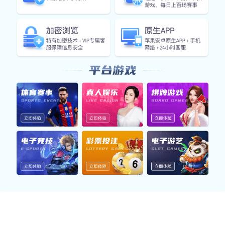
中，不仅注重体能训练，还加强心理素质培养，以便
更好地应对比赛带来的压力。
2、面对挫折时的反思
尽管谢晋在决赛舞台上全力以赴，但结果却并不如预
期。当宣布他未能夺冠时，那一刻仿佛时间都静止
了。失落与沮丧涌上心头，让他感到难以承受。但正
是在这一瞬间，他开始深刻反思自己究竟哪里出了问
题。
通过总结比赛过程中的每一个细节，谢晋意识到自己
的不足之处。这不仅仅是技术层面的短板，更包括心
理状态的不稳定。在面临强大竞争对手时，他有时候
会产生畏惧情绪，从而影响表现。因此，他决定从失
败中学习，将其视为自我提升的重要机会。