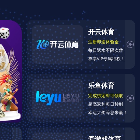
App
公司
体育
注册入口
简介
新闻
神v首页登录
赛事实时同
登录APP
为您带来高速、高清、稳定
端访问