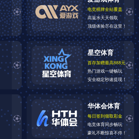
夺冠梦想
想”的主题。文章将从四
月队的连胜势头及其背
可能出现的局面，特别