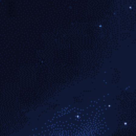
对于新月来说，他们
胜利来说，则必须学
果。因此，在临近决
此外，两支球队之间
锋中，两队就曾上演
之战中，谁能克服心
4、未来展
展望未来，无论最终
的传奇故事，而如果
比赛无疑将引发广泛
同时，从长远来看，
获胜，都将在余下时
观众吸引力，也必然