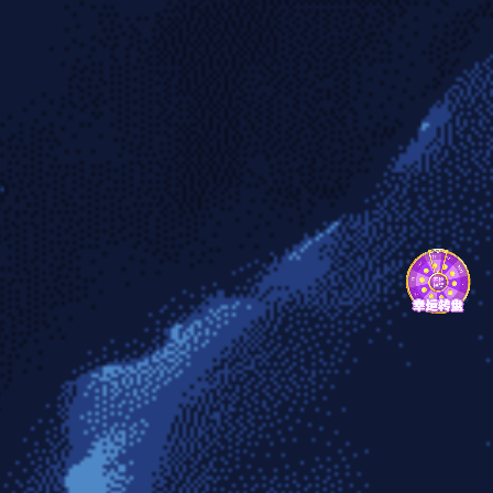
席卷而来。这样的表现
过自己的荣誉，现在他
尽周密的战术方案，并
使得进攻和防守都显得
断磨合找回自信，如今
冠梦想。
术上的较量，更是一场
直接影响比赛结果。