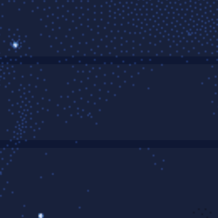
胜利若末轮失利新月连胜将实现逆转
2026-06-16 22:17
49 次阅读
首页
/
体育新闻
深入探讨“利雅得胜利若末轮失利，新月连胜将实现逆转夺冠梦
：首先是对利雅得胜利的赛季表现及其潜在的失误；其次讨论新
将分析两队之间的竞争关系和心理博弈；最后，我们将展望未来