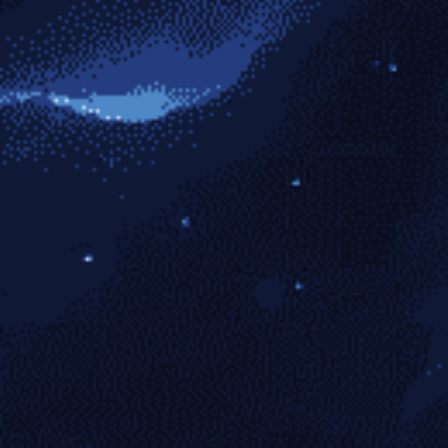
总结：
通过上述分析，我们可
意义。这不仅涉及到
质的重要性。在如此
执行力相结合所产生
最终，不论是哪支球
努力拼搏、勇往直前
宴！