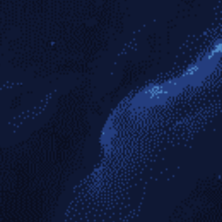
需要利用自身优势，加大对对手施压，让对方感受到紧迫感。而
会如何管理优势。在这样的情况下，小失误可能会被无限放大，
战之际，每个细节都值得关注。
还有着复杂的人际关系与敌意，这种情绪无形中也会影响到双方
过不少精彩瞬间，而这些记忆也成为了现在比赛中的心理负担。
魔，将是决定成败的重要因素。
望与可能局面
结果如何，此次联赛注定会留下深刻印象。如果新月能够成功逆
利雅得胜利坚持住领先优势，则意味着他们依然是沙特足坛不可
关注，其结果甚至可能改变两支球队未来的发展方向。
本次竞争也促使两个俱乐部更加注重青训和后备力量建设，以备
间里继续提升自身实力，以便为下一季做好充分准备。此外，这
推动沙特足球整体发展迈向新的台阶。