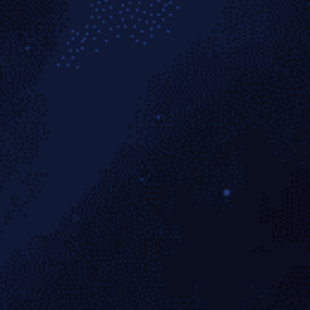
以看到“利雅得胜利若末轮失利，新月连胜将实现逆转夺冠梦想
两支球队间竞技实力较量，还反映出足球运动背后的精神内核，
激烈竞争环境下，真正能够站稳脚跟并实现目标的不仅仅是技术
出的巨大效应。
队获得最终荣耀，都值得我们尊重与期待，因为这正是真正体育
！希望双方能够以最好的状态迎接最后决战，为广大球迷奉献一