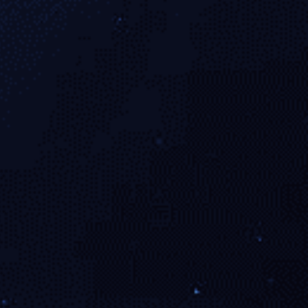
”这一主题所涵盖的重要
以及团队合作与心理素
，而是整体战略思维和
精神所倡导的一切——
场精彩绝伦的足球盛