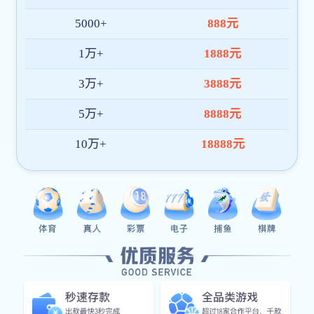
未来展望。
1、国米队伍当前状态
国际米兰在本赛季初期展现出强大的竞争力，但近期
却遭遇了一些困难，导致积分榜上出现波动。比塞克
对此表示担忧，认为球队不能因为一两场失利而气
馁。他强调，团队精神和士气是确保胜利的重要因
素，每位球员都需要在场上全力以赴，把握住每一个
得分机会。
此外，比塞克指出，球队在技术和战术上的执行力也
需加强。在对抗中如果不能稳住阵脚，就容易被对手
抓住机会反击。因此，在接下来的训练中，需要更注
重细节，以提升整体协作能力，让每名球员都能发挥
出最佳水平。