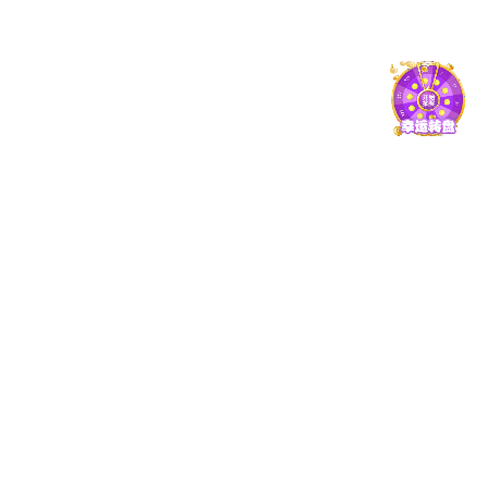
小组内排名靠后的对手，也可能会带来意想不到的挑
战。因此，全队必须做好充分准备，以最好的状态迎
接这一战役。
除了竞技层面的考量，这场比赛也是向外界展示国米
决心的重要时刻。比塞克相信，通过赢得这场关键赛
事，可以让所有人看到国米重回巅峰之路的决心与努
力，为后续赛事打下良好的基础。
3、如何避免被追平
避免被对手追平，是比塞克一直以来关注的问题。他
指出，在领先情况下，如果未能保持专注，很容易让
对手找到反扑机会，因此需要加强防守端的稳定性。
尤其是在比赛进入尾声阶段时，每个细节都可能决定
最终结果。