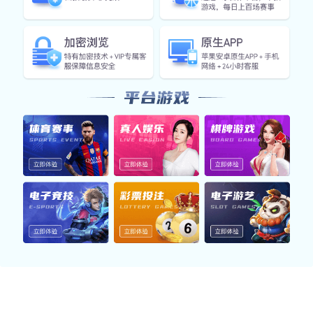
尽管面临挑战，比塞克依然相信国米具备夺冠实力。
他提到，上赛季冠军的经验为球队提供了宝贵财富，
这种经历能够帮助新老球员更好地融合，为争取胜利
奠定基础。
2、面对帕尔马的重要性
即将与帕尔马的比赛对于国米而言尤为重要。这不仅
是一场积分之争，更关乎球队士气和信心。如果能够
成功击败帕尔马，将大大增强整个团队的凝聚力，使
得球员们在接下来的比赛中更加自信。
比塞克特别强调了这场比赛的重要性，他认为面对较
弱对手时，同样需要全力以赴，不可掉以轻心。每一
场比赛都是检验团队能力和意志的一次机会，即使是