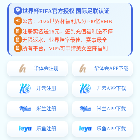
莫德里奇赛季报销专心康复将缺席
米兰剩余比赛