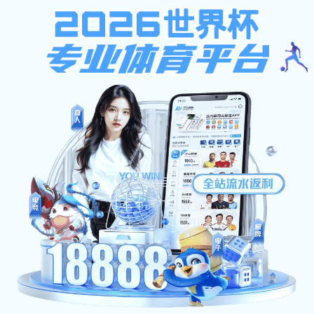
注册入口
全天更新 ·
彩神v首页登录
赛事实时同步
无论您身在何处，
彩神v首页登录APP
为您带来高
速、高清、稳定的观赛体验。
下载客户端
网页端访问