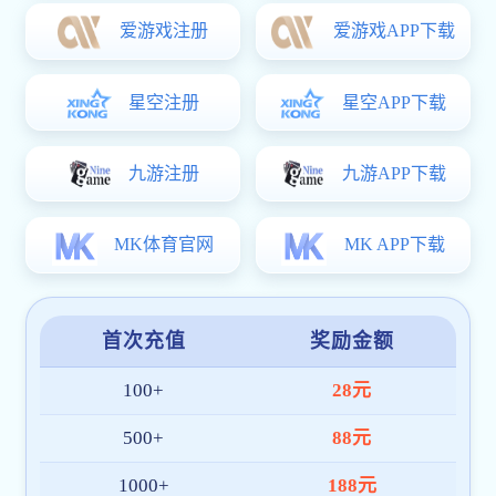
2026-05-30 22:07
91 次阅读
首页
/
体育新闻
在本赛季的意甲联赛中，克罗地亚球星莫德里奇因伤
势严重宣布提前报销，这一消息无疑对米兰球队的战
斗力造成了很大的影响。作为球队中场的重要核心，
莫德里奇的缺席将使米兰在接下来的比赛中面临更大
的挑战。他的受伤不仅影响了球队的战术安排，也让
球迷们感到遗憾。本文将从四个方面详细探讨莫德里
奇赛季报销后，如何专心康复，以及他缺席米兰剩余
比赛可能带来的影响和应对策略。
1、莫德里奇受伤原因分析