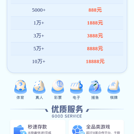
莫德里奇的受伤来源于本赛季的一场关键比赛。在这
场比赛中，他为了争夺一个重要的控球权，不慎扭伤
了膝盖。在经过医学检查后，医生确认他的伤情较为
严重，需要进行长时间的康复治疗。因此，俱乐部决
定让他提早结束本赛季，以便他能专心恢复健康。
此外，莫德里奇年事已高，其身体素质相较于年轻球
员有所下降。在高强度的比赛中，他必须更加谨慎。
然而，即便如此，他依然展现出了非凡的竞技状态和
拼搏精神。正是这种精神让他在足球场上赢得了众多
赞誉，也因此让人们更为惋惜他的缺阵。
最终，在经历了一系列评估后，教练组与医疗团队达
成一致，让莫德里奇集中精力进行康复，希望能够在
未来及时回归赛场。这一决定也体现出俱乐部对于老